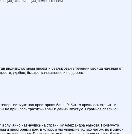
иляция, канализация, ремонт кровли
ан индивидуальный проект и реализован в течении месяца начиная от
росто, удобно, быстро, качественно и не дорого.
теперь есть уютная просторная баня. Ребятам пришлось строить и
бы не пришлось тратить нервы и деньги впустую. Огромное спасибо!
ет и случайно наткнулись на страничку Александра Рыжова. Почему-то
ный и просторный дом, в котором мы живём не только летом, но и зимой
у взяли недорого. Поэтому в этом году, когда надумали ставить баню,