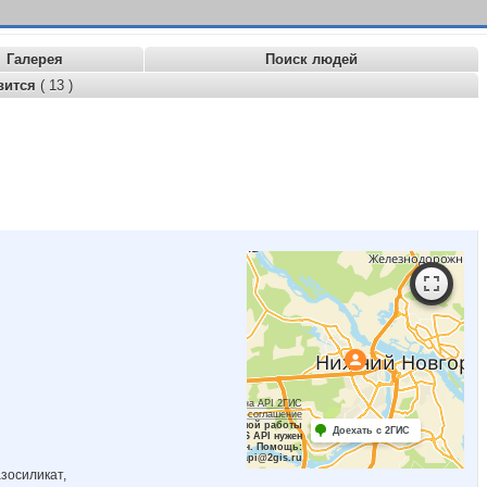
Галерея
Поиск людей
вится
( 13 )
Работает на API 2ГИС
Лицензионное соглашение
Для корректной работы
Доехать с 2ГИС
Raster JS API нужен
ключ. Помощь:
api@2gis.ru
зосиликат,