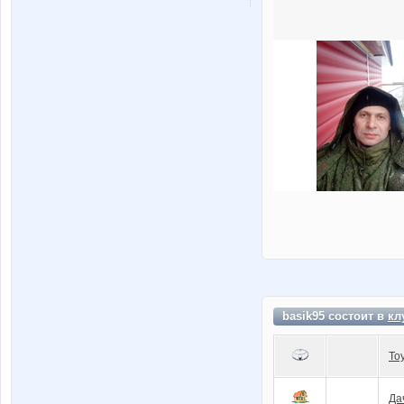
basik95 состоит в
кл
To
Да