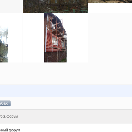
убах
yota форум
чный форум