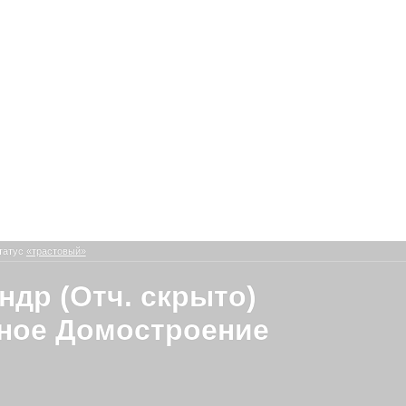
татус
«трастовый»
ндр (Отч. скрыто)
ное Домостроение