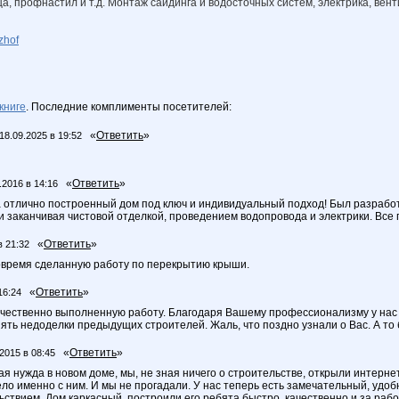
 профнастил и т.д. Монтаж сайдинга и водосточных систем, электрика, вент
zhof
книге
. Последние комплименты посетителей:
«
Ответить
»
18.09.2025 в 19:52
«
Ответить
»
.2016 в 14:16
 отлично построенный дом под ключ и индивидуальный подход! Был разработ
и заканчивая чистовой отделкой, проведением водопровода и электрики. Все п
«
Ответить
»
в 21:32
овремя сделанную работу по перекрытию крыши.
«
Ответить
»
16:24
ачественно выполненную работу. Благодаря Вашему профессионализму у нас 
ять недоделки предыдущих строителей. Жаль, что поздно узнали о Вас. А то 
«
Ответить
»
2015 в 08:45
ая нужда в новом доме, мы, не зная ничего о строительстве, открыли интерн
ло именно с ним. И мы не прогадали. У нас теперь есть замечательный, удоб
ствием. Дом каркасный, построили его ребята быстро, качественно и за работ