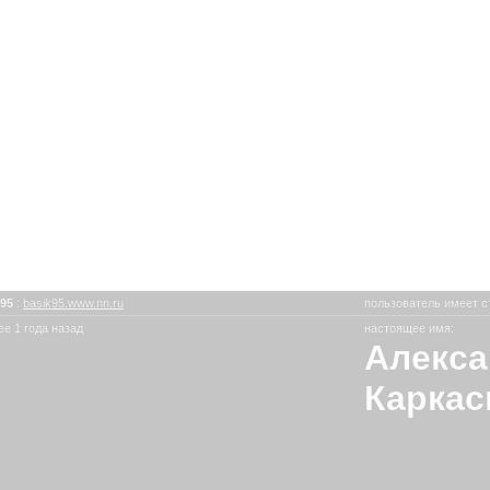
k95
:
basik95.www.nn.ru
пользователь имеет с
е 1 года назад
настоящее имя:
Алекса
Каркас