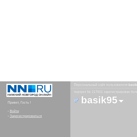
Персональный сайт пользователя
basi
портрет № 217601 зарегистрирован боле
basik95
Привет, Гость !
-
Войти
-
Зарегистрироваться