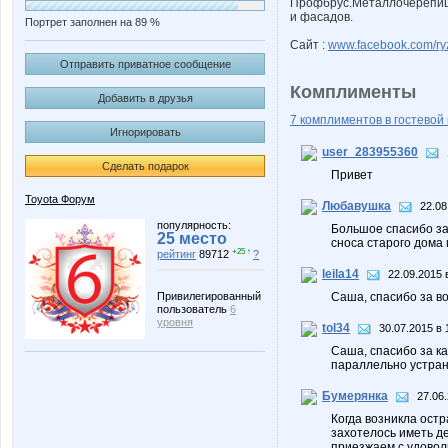
Профбрус.Металлочерепица,
и фасадов.
Портрет заполнен на 89 %
Сайт :
www.facebook.com/ry
Отправить приватное сообщение
Комплименты
Добавить в друзья
7 комплиментов в гостевой 
Игнорировать
user_283955360
Сделать подарок
Привет
Toyota Форум
Любавушка
22.08
популярность:
Большое спасибо за
25 место
сноса старого дома 
+25 ↑
рейтинг
89712
?
leila14
22.09.2015 
Привилегированный
Саша, спасибо за в
пользователь
6
уровня
tol34
30.07.2015 в 
Саша, спасибо за к
параллельно устран
Бумерянка
27.06.
Когда возникла остр
захотелось иметь де
приезжаем с удоволь